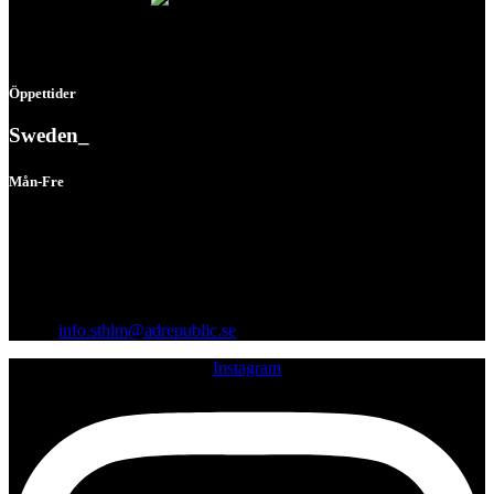
Öppettider
Sweden_
Mån-Fre
08:00 - 16:30
Vågögatan 8, 164 40 Kista
Org.nr: 559242-1712
Email:
info.sthlm@adrepublic.se
Instagram