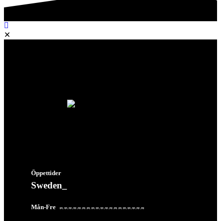
✕
Öppettider
Sweden_
08:00 - 16:30
Mån-Fre