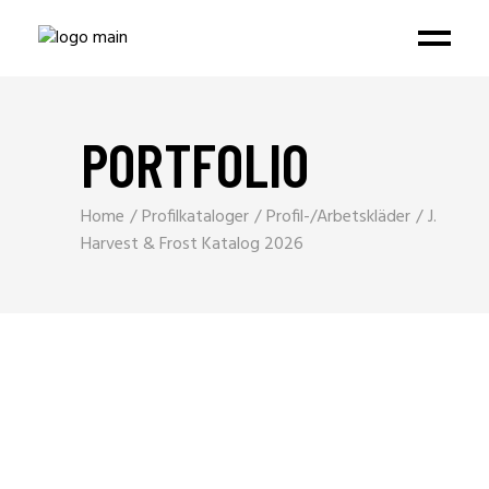
PORTFOLIO
Home
Profilkataloger
Profil-/Arbetskläder
J.
Harvest & Frost Katalog 2026