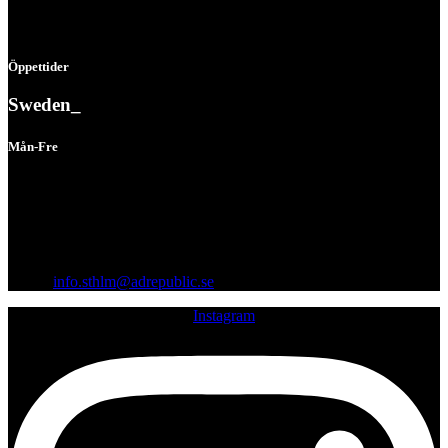
Öppettider
Sweden_
Mån-Fre
08:00 - 16:30
Vågögatan 8, 164 40 Kista
Org.nr: 559242-1712
Email:
info.sthlm@adrepublic.se
Instagram