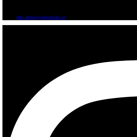
Vågögatan 8, 164 40 Kista
Org.nr: 559242-1712
Email:
info.sthlm@adrepublic.se