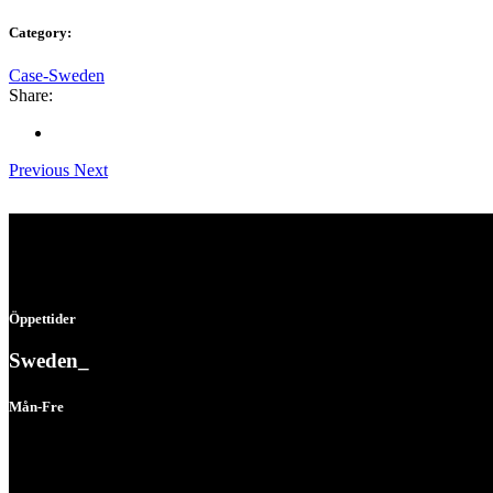
Category:
Case-Sweden
Share:
Previous
Next
Öppettider
Sweden_
Mån-Fre
08:00 - 16:30