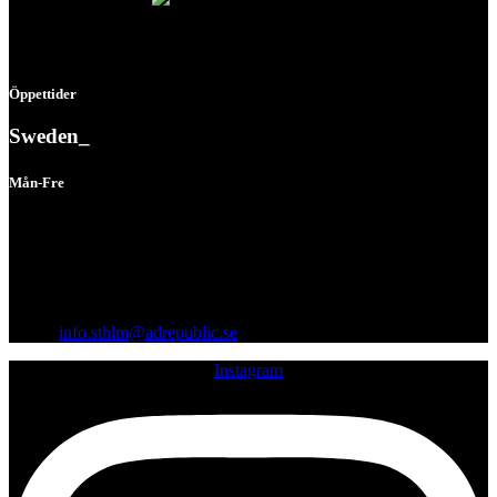
Öppettider
Sweden_
Mån-Fre
08:00 - 16:30
Vågögatan 8, 164 40 Kista
Org.nr: 559242-1712
Email:
info.sthlm@adrepublic.se
Instagram