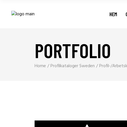
HEM
PORTFOLIO
Home
Profilkataloger Sweden
Profil-/Arbet