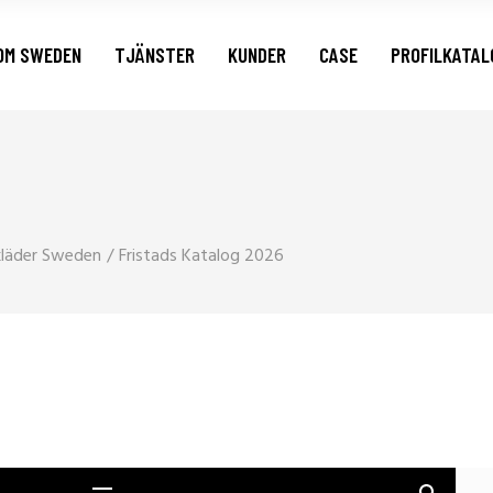
OM SWEDEN
TJÄNSTER
KUNDER
CASE
PROFILKATAL
skläder Sweden
Fristads Katalog 2026