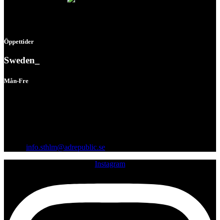
Öppettider
Sweden_
Mån-Fre
08:00 - 16:30
Vågögatan 8, 164 40 Kista
Org.nr: 559242-1712
Email:
info.sthlm@adrepublic.se
Instagram