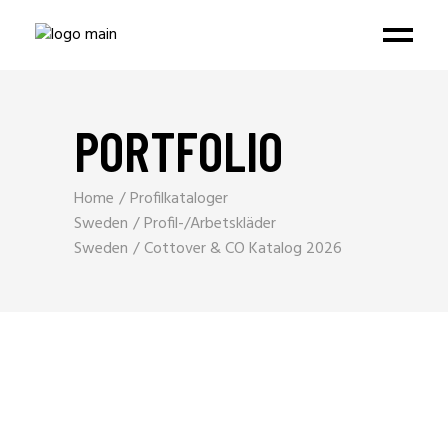
PORTFOLIO
Home
Profilkataloger
Sweden
Profil-/Arbetskläder
Sweden
Cottover & CO Katalog 2026