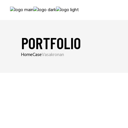
PORTFOLIO
Home
Case
Vasakronan