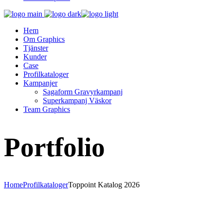
Hem
Om Graphics
Tjänster
Kunder
Case
Profilkataloger
Kampanjer
Sagaform Gravyrkampanj
Superkampanj Väskor
Team Graphics
Portfolio
Home
Profilkataloger
Toppoint Katalog 2026