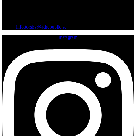
07:00 - 14:00
Gräsmarksvägen 12, 685 33 Torsby
Org.nr: 559403-0099
Email:
info.torsby@adrepublic.se
Instagram