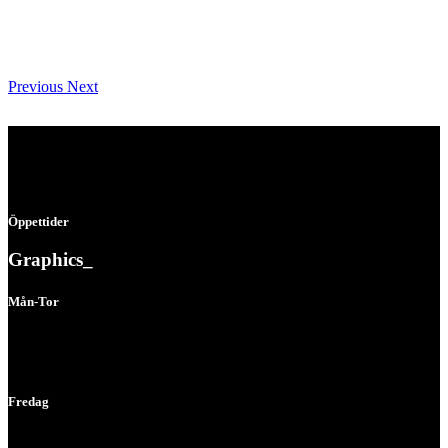
Previous
Next
Öppettider
Graphics_
Mån-Tor
07:00 - 16:00
Fredag