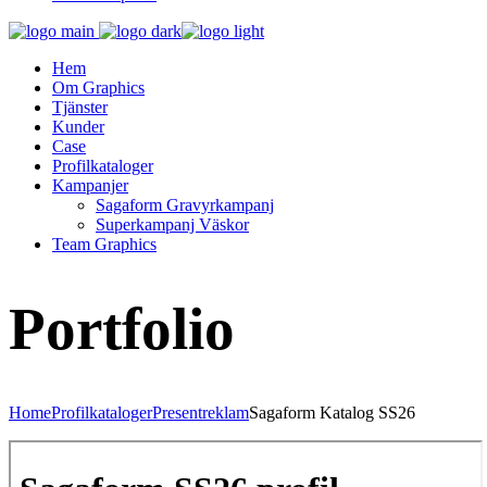
Hem
Om Graphics
Tjänster
Kunder
Case
Profilkataloger
Kampanjer
Sagaform Gravyrkampanj
Superkampanj Väskor
Team Graphics
Portfolio
Home
Profilkataloger
Presentreklam
Sagaform Katalog SS26