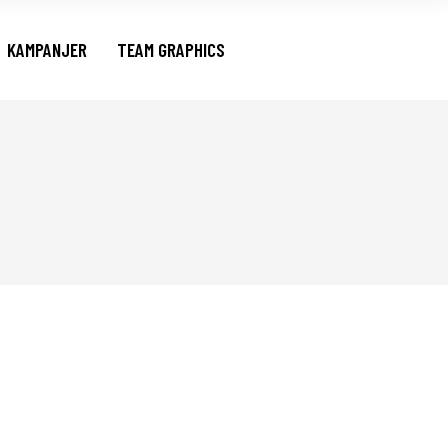
gaform Gravyrkampanj
KAMPANJER
TEAM GRAPHICS
perkampanj Väskor
Sagaform Gravyrkampanj
Superkampanj Väskor