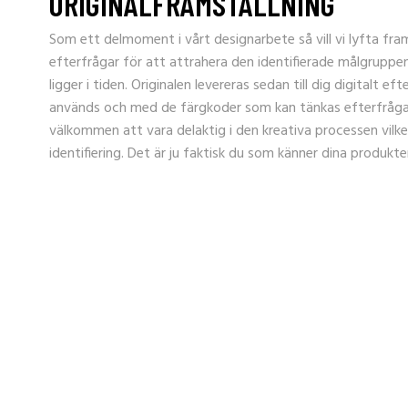
ORIGINALFRAMSTÄLLNING
Som ett delmoment i vårt designarbete så vill vi lyfta fram
efterfrågar för att attrahera den identifierade målgrupp
ligger i tiden. Originalen levereras sedan till dig digitalt ef
används och med de färgkoder som kan tänkas efterfrågas
välkommen att vara delaktig i den kreativa processen vilket v
identifiering. Det är ju faktisk du som känner dina produkte