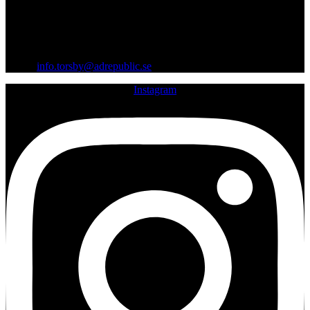
07:00 - 14:00
Gräsmarksvägen 12, 685 33 Torsby
Org.nr: 559403-0099
Email:
info.torsby@adrepublic.se
Instagram