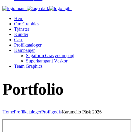
Hem
Om Graphics
Tjänster
Kunder
Case
Profilkataloger
Kampanjer
Sagaform Gravyrkampanj
Superkampanj Väskor
Team Graphics
Portfolio
Home
Profilkataloger
Profilgodis
Karamello Påsk 2026