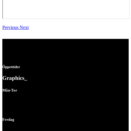
Previous
Next
Öppettider
Graphics_
Mån-Tor
07:00 - 16:00
Fredag