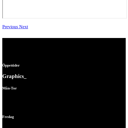
Previous
Next
Öppettider
Graphics_
Mån-Tor
07:00 - 16:00
Fredag