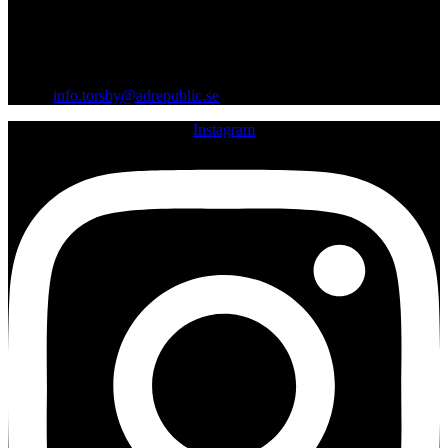
07:00 - 14:00
Gräsmarksvägen 12, 685 33 Torsby
Org.nr: 559403-0099
Email:
info.torsby@adrepublic.se
Instagram