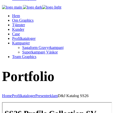
Hem
Om Graphics
Tjänster
Kunder
Case
Profilkataloger
Kampanjer
Sagaform Gravyrkampanj
Superkampanj Väskor
Team Graphics
Portfolio
Home
Profilkataloger
Presentreklam
D&J Katalog SS26