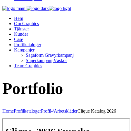
Hem
Om Graphics
Tjänster
Kunder
Case
Profilkataloger
Kampanjer
Sagaform Gravyrkampanj
Superkampanj Väskor
Team Graphics
Portfolio
Home
Profilkataloger
Profil-/Arbetskläder
Clique Katalog 2026