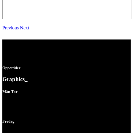
Previous
Next
Öppettider
Graphics_
Mån-Tor
07:00 - 16:00
Fredag