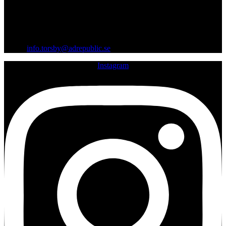
07:00 - 14:00
Gräsmarksvägen 12, 685 33 Torsby
Org.nr: 559403-0099
Email:
info.torsby@adrepublic.se
Instagram