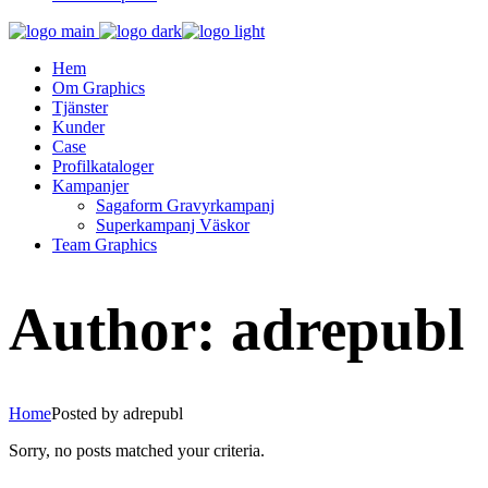
Hem
Om Graphics
Tjänster
Kunder
Case
Profilkataloger
Kampanjer
Sagaform Gravyrkampanj
Superkampanj Väskor
Team Graphics
Author: adrepubl
Home
Posted by adrepubl
Sorry, no posts matched your criteria.